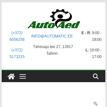
Skip
to
content
(+372)
E - R
: 9:00 -
INFO@AUTOMATIC.EE
6056256
18:00
Tähesaju tee 27, 13917
(+372)
L
: 10:00 -
Tallinn
5173215
17:00