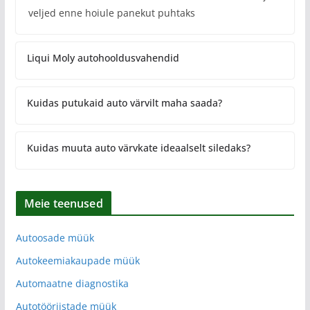
veljed enne hoiule panekut puhtaks
Liqui Moly autohooldusvahendid
Kuidas putukaid auto värvilt maha saada?
Kuidas muuta auto värvkate ideaalselt siledaks?
Meie teenused
Autoosade müük
Autokeemiakaupade müük
Automaatne diagnostika
Autotööriistade müük