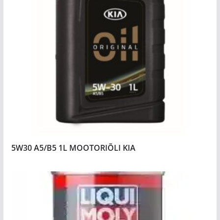
5W30 A5/B5 1L MOOTORIÕLI KIA