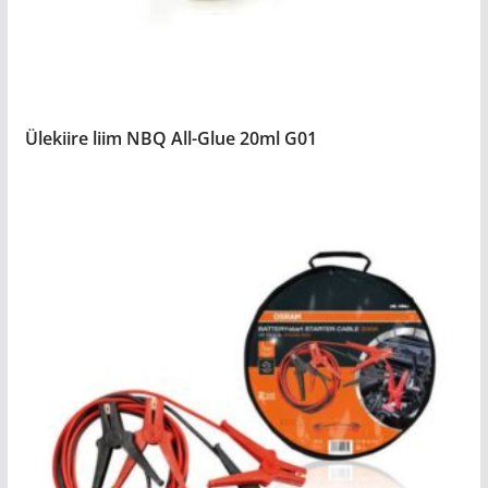
Ülekiire liim NBQ All-Glue 20ml G01