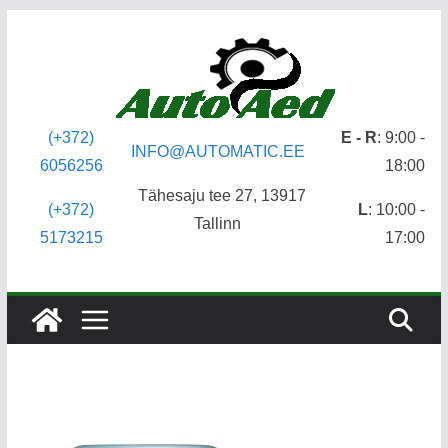
Skip
to
content
(+372)
E - R
: 9:00 -
INFO@AUTOMATIC.EE
6056256
18:00
Tähesaju tee 27, 13917
(+372)
L
: 10:00 -
Tallinn
5173215
17:00