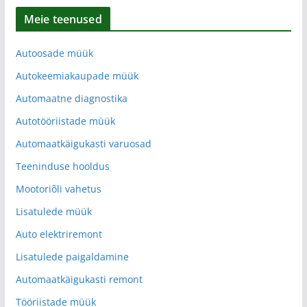
Meie teenused
Autoosade müük
Autokeemiakaupade müük
Automaatne diagnostika
Autotööriistade müük
Automaatkäigukasti varuosad
Teeninduse hooldus
Mootoriõli vahetus
Lisatulede müük
Auto elektriremont
Lisatulede paigaldamine
Automaatkäigukasti remont
Tööriistade müük