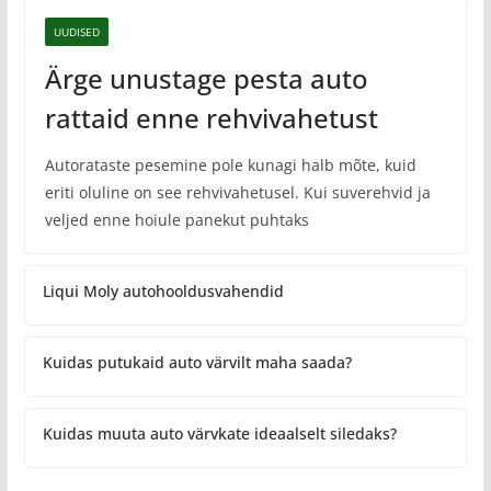
UUDISED
Ärge unustage pesta auto
rattaid enne rehvivahetust
Autorataste pesemine pole kunagi halb mõte, kuid
eriti oluline on see rehvivahetusel. Kui suverehvid ja
veljed enne hoiule panekut puhtaks
Liqui Moly autohooldusvahendid
Kuidas putukaid auto värvilt maha saada?
Kuidas muuta auto värvkate ideaalselt siledaks?