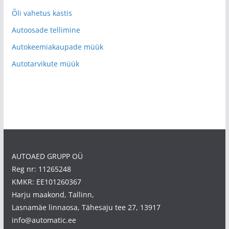
Õli vahetus kastis
Autoosade tellimine
Autokeemiakaupade müük
Autotarvikute müük
AUTOAED GRUPP OÜ
Reg nr: 11265248
KMKR: EE101260367
Harju maakond, Tallinn,
Lasnamäe linnaosa, Tähesaju tee 27, 13917
info@automatic.ee