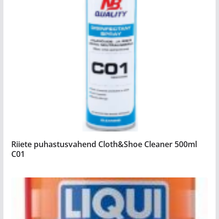
Riiete puhastusvahend Cloth&Shoe Cleaner 500ml
C01