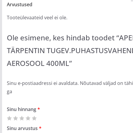
Arvustused
Tooteülevaateid veel ei ole.
Ole esimene, kes hindab toodet “APE
TÄRPENTIN TUGEV.PUHASTUSVAHEN
AEROSOOL 400ML”
Sinu e-postiaadressi ei avaldata.
Nõutavad väljad on täh
ga
Sinu hinnang
*
Sinu arvustus
*