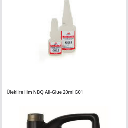
Ülekiire liim NBQ All-Glue 20ml G01