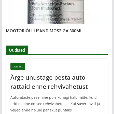
MOOTORIÕLI LISAND MOS2-GA 300ML
Uudised
UUDISED
Ärge unustage pesta auto
rattaid enne rehvivahetust
Autorataste pesemine pole kunagi halb mõte, kuid
eriti oluline on see rehvivahetusel. Kui suverehvid ja
veljed enne hoiule panekut puhtaks