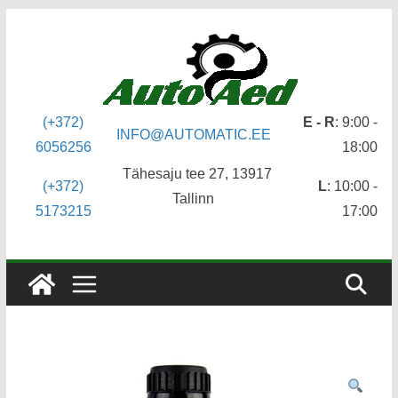
Skip
to
content
(+372)
E - R
: 9:00 -
INFO@AUTOMATIC.EE
6056256
18:00
Tähesaju tee 27, 13917
(+372)
L
: 10:00 -
Tallinn
5173215
17:00