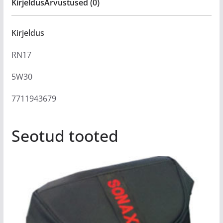
Kirjeldus
Arvustused (0)
Kirjeldus
RN17
5W30
7711943679
Seotud tooted