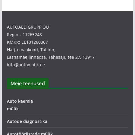
AUTOAED GRUPP OÜ
Reg nr: 11265248
KMKR: EE101260367
Harju maakond, Tallinn,
Lasnamäe linnaosa, Tähesaju tee 27, 13917
info@automatic.ee
Meie teenused
Auto keemia
müük
Autode diagnostika
Autotööriistade müük