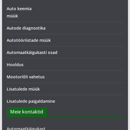
Auto keemia
müük
Autode diagnostika
Autotööriistade müük
Automaatkäigukasti osad
Hooldus
Mootoriõli vahetus
Lisatulede müük
Lisatulede paigaldamine
Meie kontaktid
Automaatkäigukast