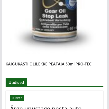
KÄIGUKASTI ÕLILEKKE PEATAJA 50ml PRO-TEC
Uudised
UUDISED
Ärge unustage pesta auto