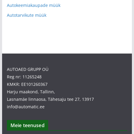
Autokeemiakaupade müük
Autotarvikute müük
AUTOAED GRUPP OÜ
Reg nr: 11265248
KMKR: EE101260367
Harju maakond, Tallinn,
Lasnamäe linnaosa, Tähesaju tee 27, 13917
info@automatic.ee
Meie teenused