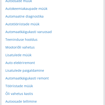
Autoosade müük
Autokeemiakaupade müük
Automaatne diagnostika
Autotööriistade müük
Automaatkäigukasti varuosad
Teeninduse hooldus
Mootoriõli vahetus
Lisatulede müük
Auto elektriremont
Lisatulede paigaldamine
Automaatkäigukasti remont
Tööriistade müük
Õli vahetus kastis
Autoosade tellimine