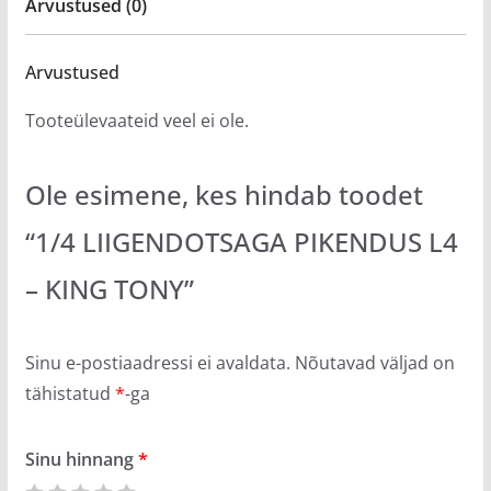
Arvustused (0)
Arvustused
Tooteülevaateid veel ei ole.
Ole esimene, kes hindab toodet
“1/4 LIIGENDOTSAGA PIKENDUS L4
– KING TONY”
Sinu e-postiaadressi ei avaldata.
Nõutavad väljad on
tähistatud
*
-ga
Sinu hinnang
*