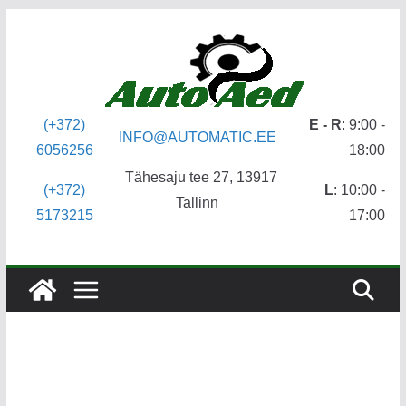
Skip
to
content
(+372)
E - R
: 9:00 -
INFO@AUTOMATIC.EE
6056256
18:00
Tähesaju tee 27, 13917
(+372)
L
: 10:00 -
Tallinn
5173215
17:00