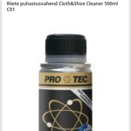
Riiete puhastusvahend Cloth&Shoe Cleaner 500ml
C01