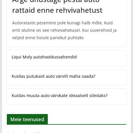
rattaid enne rehvivahetust
Autorataste pesemine pole kunagi halb mõte, kuid
eriti oluline on see rehvivahetusel. Kui suverehvid ja
veljed enne hoiule panekut puhtaks
Liqui Moly autohooldusvahendid
Kuidas putukaid auto värvilt maha saada?
Kuidas muuta auto värvkate ideaalselt siledaks?
Meie teenused