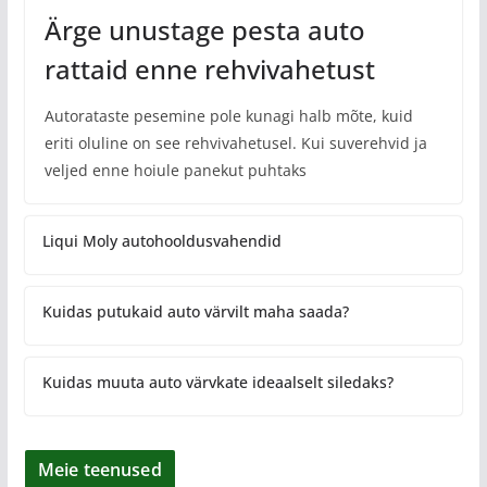
Ärge unustage pesta auto
rattaid enne rehvivahetust
Autorataste pesemine pole kunagi halb mõte, kuid
eriti oluline on see rehvivahetusel. Kui suverehvid ja
veljed enne hoiule panekut puhtaks
Liqui Moly autohooldusvahendid
Kuidas putukaid auto värvilt maha saada?
Kuidas muuta auto värvkate ideaalselt siledaks?
Meie teenused