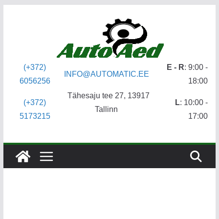
Skip
to
content
(+372)
E - R
: 9:00 -
INFO@AUTOMATIC.EE
6056256
18:00
Tähesaju tee 27, 13917
(+372)
L
: 10:00 -
Tallinn
5173215
17:00