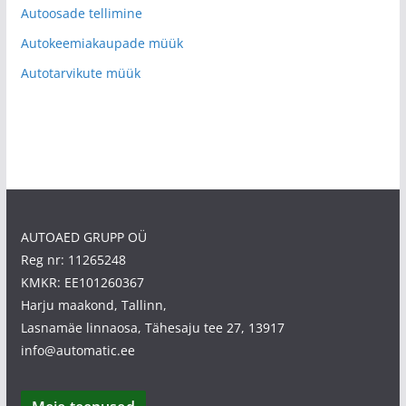
Autoosade tellimine
Autokeemiakaupade müük
Autotarvikute müük
AUTOAED GRUPP OÜ
Reg nr: 11265248
KMKR: EE101260367
Harju maakond, Tallinn,
Lasnamäe linnaosa, Tähesaju tee 27, 13917
info@automatic.ee