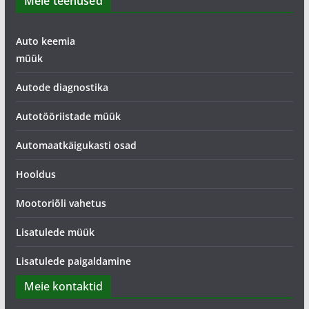
Meie teenused
Auto keemia
müük
Autode diagnostika
Autotööriistade müük
Automaatkäigukasti osad
Hooldus
Mootoriõli vahetus
Lisatulede müük
Lisatulede paigaldamine
Meie kontaktid