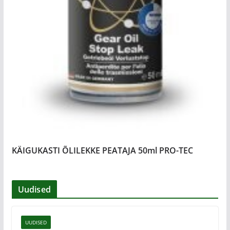
KÄIGUKASTI ÕLILEKKE PEATAJA 50ml PRO-TEC
Uudised
UUDISED