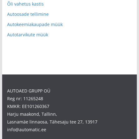
Õli vahetus kastis
Autoosade tellimine
Autokeemiakaupade müük
Autotarvikute müük
AUTOAED GRUPP OÜ
Reg nr: 11265248
KMKR: EE101260367
Harju maakond, Tallinn,
Lasnamäe linnaosa, Tähesaju tee 27, 13917
info@automatic.ee