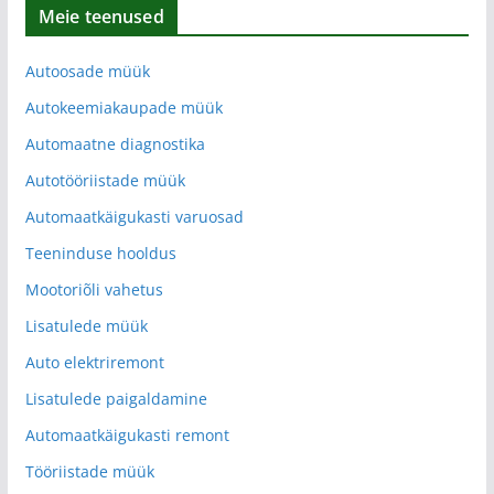
Meie teenused
Autoosade müük
Autokeemiakaupade müük
Automaatne diagnostika
Autotööriistade müük
Automaatkäigukasti varuosad
Teeninduse hooldus
Mootoriõli vahetus
Lisatulede müük
Auto elektriremont
Lisatulede paigaldamine
Automaatkäigukasti remont
Tööriistade müük