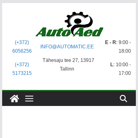
Skip
to
content
(+372)
E - R
: 9:00 -
INFO@AUTOMATIC.EE
6056256
18:00
Tähesaju tee 27, 13917
(+372)
L
: 10:00 -
Tallinn
5173215
17:00