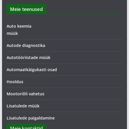
Meie teenused
Auto keemia
müük
Autode diagnostika
Autotööriistade müük
Automaatkäigukasti osad
Hooldus
Mootoriõli vahetus
Lisatulede müük
Lisatulede paigaldamine
Meie kontaktid