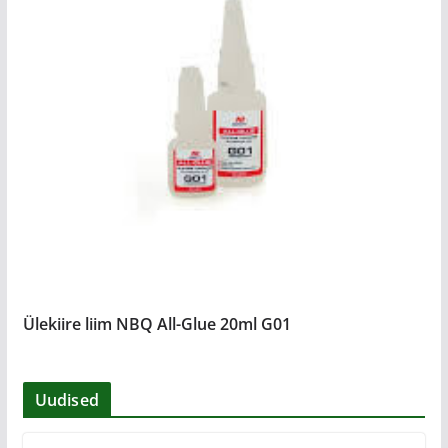
Ülekiire liim NBQ All-Glue 20ml G01
Uudised