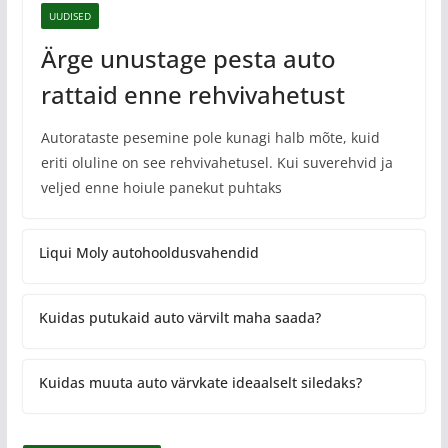
UUDISED
Ärge unustage pesta auto
rattaid enne rehvivahetust
Autorataste pesemine pole kunagi halb mõte, kuid
eriti oluline on see rehvivahetusel. Kui suverehvid ja
veljed enne hoiule panekut puhtaks
Liqui Moly autohooldusvahendid
Kuidas putukaid auto värvilt maha saada?
Kuidas muuta auto värvkate ideaalselt siledaks?