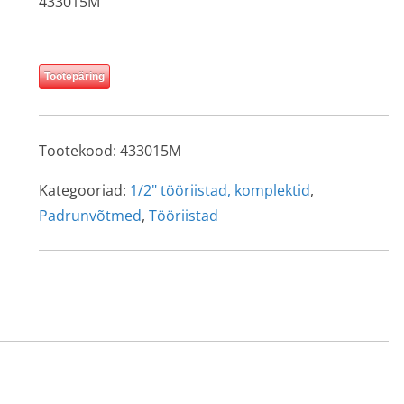
433015M
Tootepäring
Tootekood:
433015M
Kategooriad:
1/2" tööriistad, komplektid
,
Padrunvõtmed
,
Tööriistad