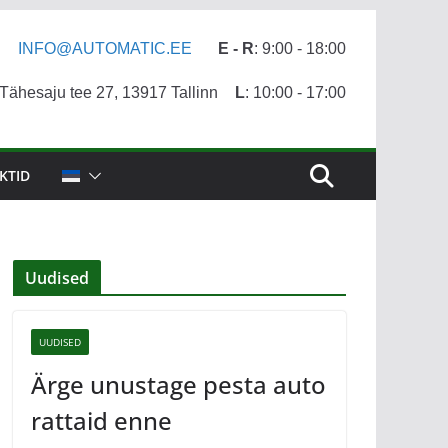
INFO@AUTOMATIC.EE
E - R
: 9:00 - 18:00
ähesaju tee 27, 13917 Tallinn
L
: 10:00 - 17:00
KTID
Uudised
UUDISED
Ärge unustage pesta auto
rattaid enne