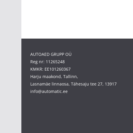
AUTOAED GRUPP OÜ
Reg nr: 11265248
KMKR: EE101260367
Harju maakond, Tallinn,
Lasnamäe linnaosa, Tähesaju tee 27, 13917
info@automatic.ee