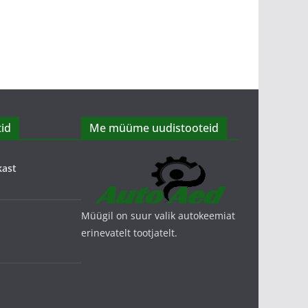
id
Me müüme uudistooteid
kast
Müügil on suur valik autokeemiat
erinevatelt tootjatelt.