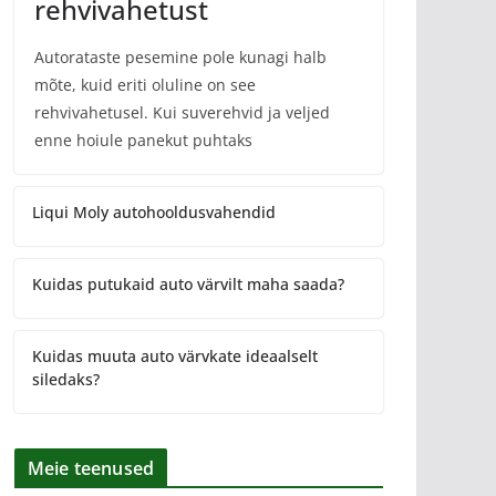
rehvivahetust
Autorataste pesemine pole kunagi halb
mõte, kuid eriti oluline on see
rehvivahetusel. Kui suverehvid ja veljed
enne hoiule panekut puhtaks
Liqui Moly autohooldusvahendid
Kuidas putukaid auto värvilt maha saada?
Kuidas muuta auto värvkate ideaalselt
siledaks?
Meie teenused