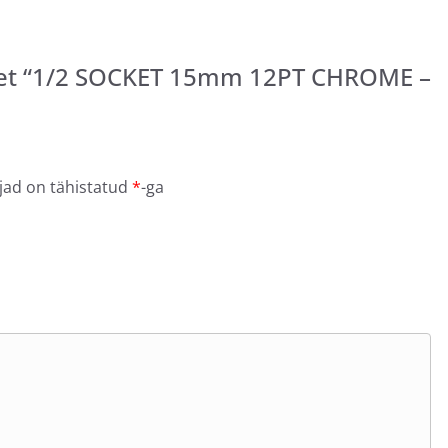
det “1/2 SOCKET 15mm 12PT CHROME –
jad on tähistatud
*
-ga