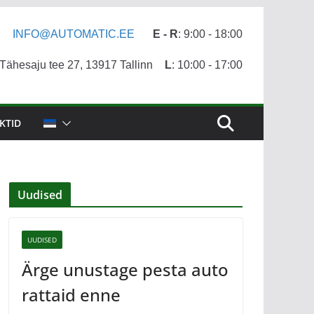
INFO@AUTOMATIC.EE
E - R
: 9:00 - 18:00
ähesaju tee 27, 13917 Tallinn
L
: 10:00 - 17:00
KTID
Uudised
UUDISED
Ärge unustage pesta auto
rattaid enne