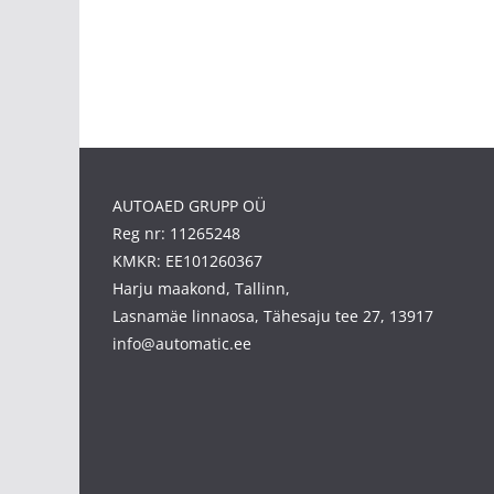
AUTOAED GRUPP OÜ
Reg nr: 11265248
KMKR: EE101260367
Harju maakond, Tallinn,
Lasnamäe linnaosa, Tähesaju tee 27, 13917
info@automatic.ee