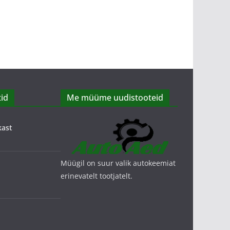
id
Me müüme uudistooteid
kast
Müügil on suur valik autokeemiat
erinevatelt tootjatelt.