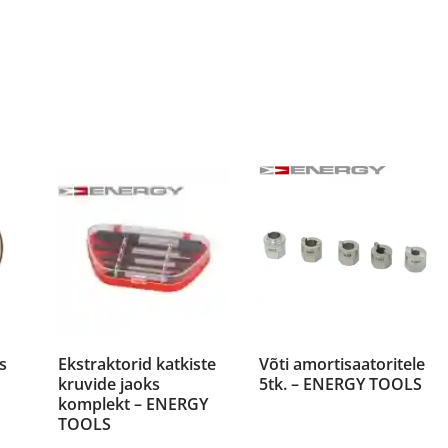
s
Ekstraktorid katkiste
Võti amortisaatoritele
kruvide jaoks
5tk. – ENERGY TOOLS
komplekt – ENERGY
TOOLS