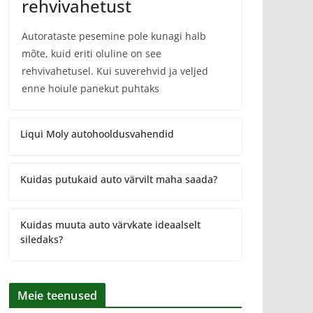
rehvivahetust
Autorataste pesemine pole kunagi halb
mõte, kuid eriti oluline on see
rehvivahetusel. Kui suverehvid ja veljed
enne hoiule panekut puhtaks
Liqui Moly autohooldusvahendid
Kuidas putukaid auto värvilt maha saada?
Kuidas muuta auto värvkate ideaalselt
siledaks?
Meie teenused