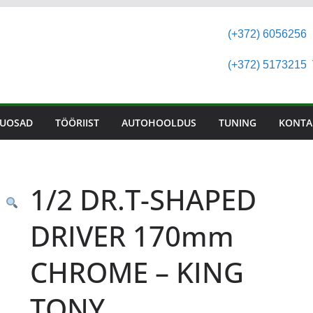
(+372) 6056256
(+372) 5173215
T
UOSAD
TÖÖRIIST
AUTOHOOLDUS
TUNING
KONTA
1/2 DR.T-SHAPED
DRIVER 170mm
CHROME – KING
TONY