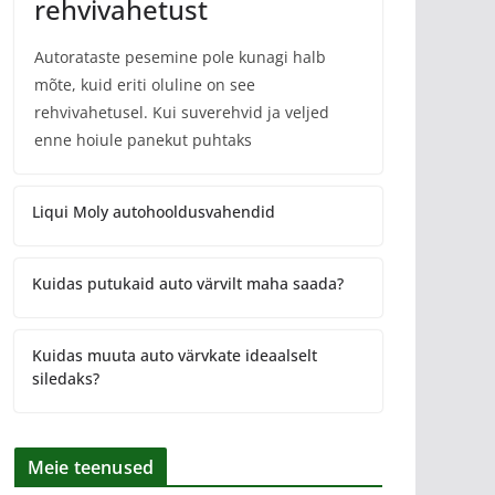
rehvivahetust
Autorataste pesemine pole kunagi halb
mõte, kuid eriti oluline on see
rehvivahetusel. Kui suverehvid ja veljed
enne hoiule panekut puhtaks
Liqui Moly autohooldusvahendid
Kuidas putukaid auto värvilt maha saada?
Kuidas muuta auto värvkate ideaalselt
siledaks?
Meie teenused