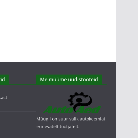
id
Me müüme uudistooteid
kast
Müügil on suur valik autokeemiat
erinevatelt tootjatelt.