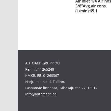
Air inlet 1/4 Air ho
3/8”Avg.air cons.
(L/min):65.1
AUTOAED GRUPP OÜ
Reg nr: 11265248
KMKR: EE101260367
Harju maakond, Tallinn,
Lasnamäe linnaosa, Tähesaju tee 27, 13917
info@automatic.ee