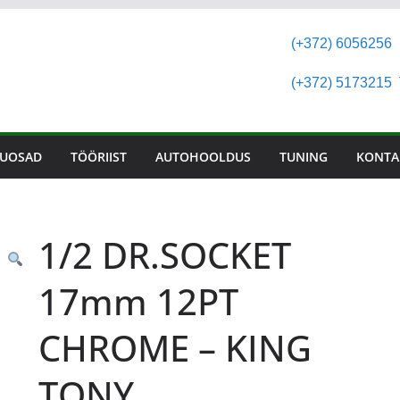
(+372) 6056256
(+372) 5173215
T
UOSAD
TÖÖRIIST
AUTOHOOLDUS
TUNING
KONTA
1/2 DR.SOCKET
17mm 12PT
CHROME – KING
TONY