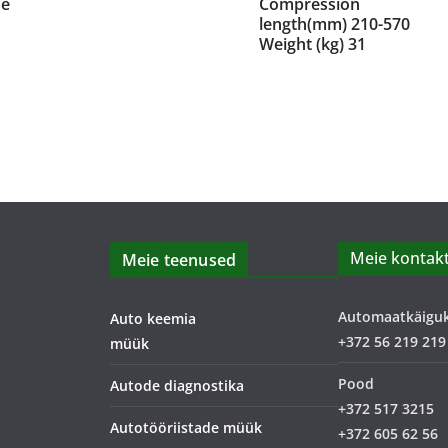
se
Compression
length(mm) 210-570
Weight (kg) 31
Meie kontakt
Meie teenused
Automaatkäigu
Auto keemia
+372 56 219 219
müük
Pood
Autode diagnostika
+372 517 3215
Autotööriistade müük
+372 605 62 56