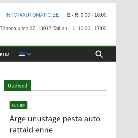
INFO@AUTOMATIC.EE
E - R
: 9:00 - 18:00
ähesaju tee 27, 13917 Tallinn
L
: 10:00 - 17:00
KTID
Uudised
UUDISED
Ärge unustage pesta auto
rattaid enne