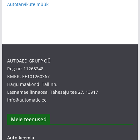
Autotarvikute müük
AUTOAED GRUPP OÜ
Reg nr: 11265248
KMKR: EE101260367
Harju maakond, Tallinn,
Lasnamäe linnaosa, Tähesaju tee 27, 13917
info@automatic.ee
Meie teenused
Auto keemia