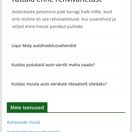
Autorataste pesemine pole kunagi halb mõte, kuid
eriti oluline on see rehvivahetusel. Kui suverehvid ja
veljed enne hoiule panekut puhtaks
Liqui Moly autohooldusvahendid
Kuidas putukaid auto värvilt maha saada?
Kuidas muuta auto värvkate ideaalselt siledaks?
Meie teenused
Autoosade müük
Autokeemiakaupade müük