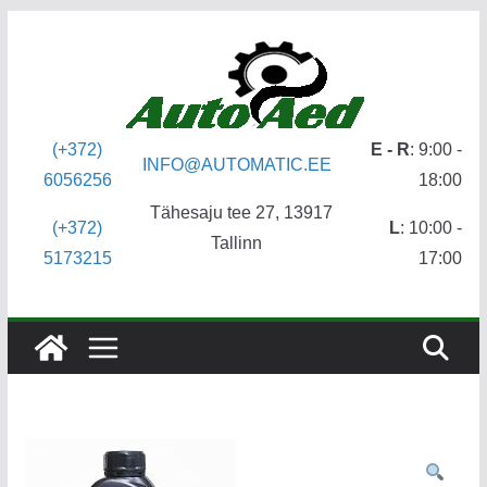
Skip
to
content
(+372)
E - R
: 9:00 -
INFO@AUTOMATIC.EE
6056256
18:00
Tähesaju tee 27, 13917
(+372)
L
: 10:00 -
Tallinn
5173215
17:00