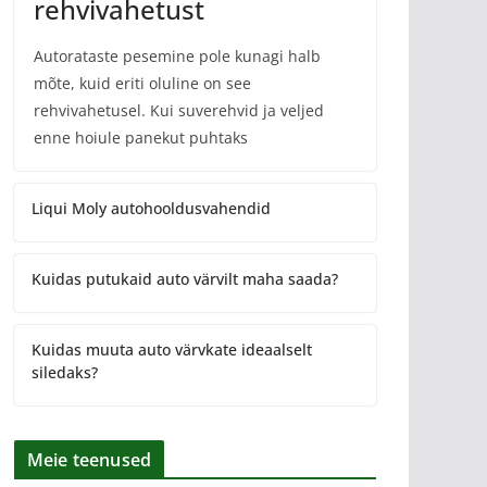
rehvivahetust
Autorataste pesemine pole kunagi halb
mõte, kuid eriti oluline on see
rehvivahetusel. Kui suverehvid ja veljed
enne hoiule panekut puhtaks
Liqui Moly autohooldusvahendid
Kuidas putukaid auto värvilt maha saada?
Kuidas muuta auto värvkate ideaalselt
siledaks?
Meie teenused