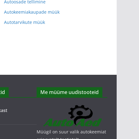
Autoosade tellimine
Autokeemiakaupade müük
Autotarvikute müük
id
Me müüme uudistooteid
kast
Müügil on suur valik autokeemiat