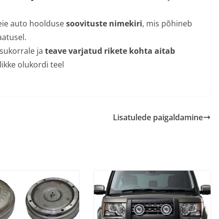
eie auto hoolduse
soovituste nimekiri
, mis põhineb
atusel.
isukorrale ja
teave varjatud rikete kohta aitab
kke olukordi teel
Lisatulede paigaldamine