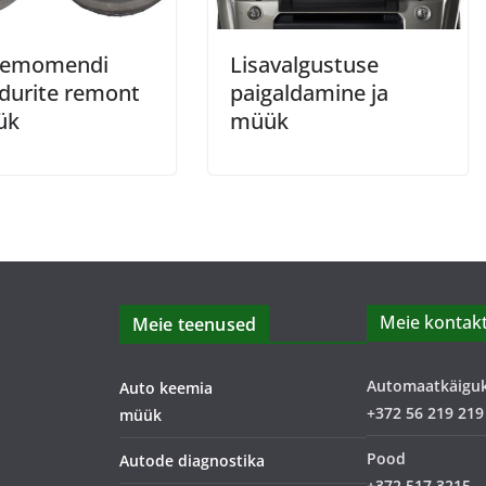
demomendi
Lisavalgustuse
urite remont
paigaldamine ja
ük
müük
Meie kontakt
Meie teenused
Automaatkäigu
Auto keemia
+372 56 219 219
müük
Pood
Autode diagnostika
+372 517 3215