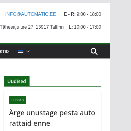
INFO@AUTOMATIC.EE
E - R
: 9:00 - 18:00
ähesaju tee 27, 13917 Tallinn
L
: 10:00 - 17:00
KTID
Uudised
UUDISED
Ärge unustage pesta auto
rattaid enne