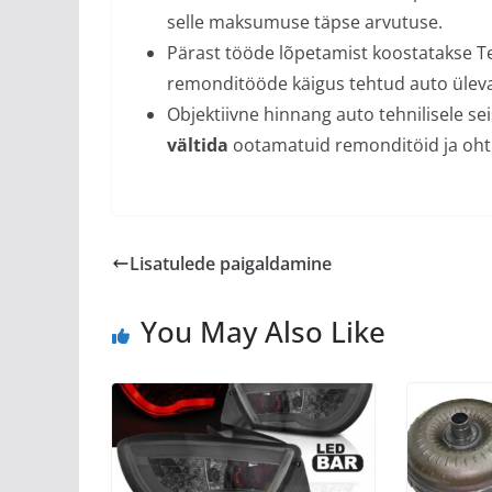
selle maksumuse täpse arvutuse.
Pärast tööde lõpetamist koostatakse T
remonditööde käigus tehtud auto üleva
Objektiivne hinnang auto tehnilisele se
vältida
ootamatuid remonditöid ja ohtli
Lisatulede paigaldamine
You May Also Like