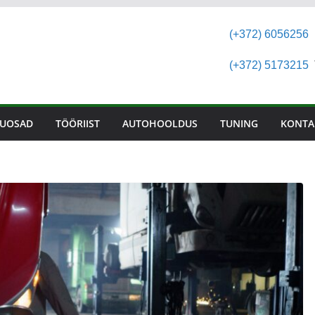
(+372) 6056256
(+372) 5173215
T
UOSAD
TÖÖRIIST
AUTOHOOLDUS
TUNING
KONTA