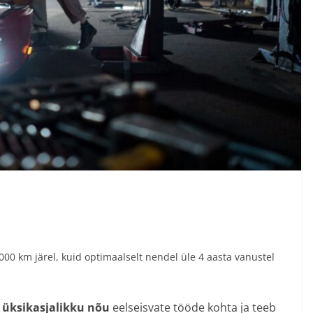
00 km järel, kuid optimaalselt nendel üle 4 aasta vanustel
e
üksikasjalikku nõu
eelseisvate tööde kohta ja teeb