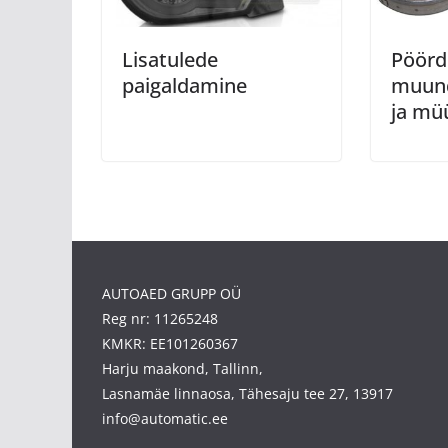
Lisatulede
Pöör
paigaldamine
muund
ja mü
AUTOAED GRUPP OÜ
Reg nr: 11265248
KMKR: EE101260367
Harju maakond, Tallinn,
Lasnamäe linnaosa, Tähesaju tee 27, 13917
info@automatic.ee