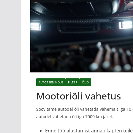
AUTOTEENINDUS
FILTER
ÕLID
Mootoriõli vahetus
Soovitame autodel õli vahetada vähemalt iga 10 0
autodel vahetada õli iga 7000 km järel.
Enne töö alustamist annab kapten teil