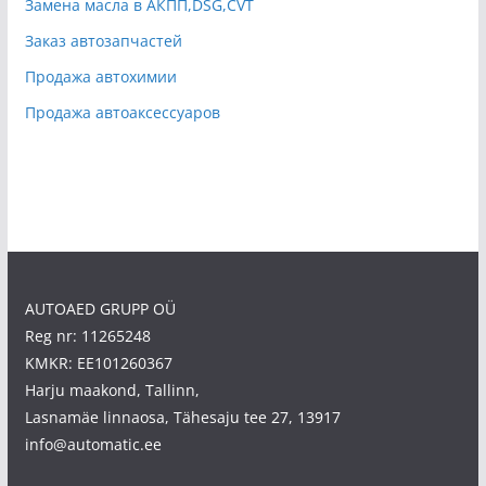
Замена масла в АКПП,DSG,CVT
Заказ автозапчастей
Продажа автохимии
Продажа автоаксессуаров
AUTOAED GRUPP OÜ
Reg nr: 11265248
KMKR: EE101260367
Harju maakond, Tallinn,
Lasnamäe linnaosa, Tähesaju tee 27, 13917
info@automatic.ee