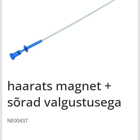
haarats magnet +
sõrad valgustusega
NE00437