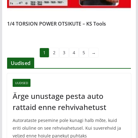
1/4 TORSION POWER OTSIKUTE – KS Tools
1
2
3
4
5
→
Uudised
UUDISED
Ärge unustage pesta auto
rattaid enne rehvivahetust
Autorataste pesemine pole kunagi halb mõte, kuid
eriti oluline on see rehvivahetusel. Kui suverehvid ja
veljed enne hoiule panekut puhtaks