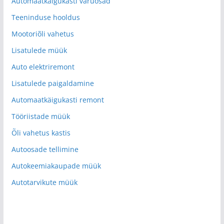
Automaatkäigukasti varuosad
Teeninduse hooldus
Mootoriõli vahetus
Lisatulede müük
Auto elektriremont
Lisatulede paigaldamine
Automaatkäigukasti remont
Tööriistade müük
Õli vahetus kastis
Autoosade tellimine
Autokeemiakaupade müük
Autotarvikute müük