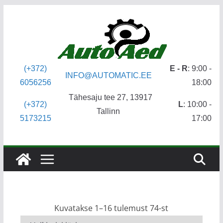
Skip
to
content
(+372)
E - R
: 9:00 -
INFO@AUTOMATIC.EE
6056256
18:00
Tähesaju tee 27, 13917
(+372)
L
: 10:00 -
Tallinn
5173215
17:00
Kuvatakse 1–16 tulemust 74-st