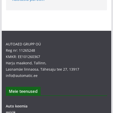
AUTOAED GRUPP OÜ
Reg nr: 11265248
KMKR: EE101260367
Harju maakond, Tallinn,
Lasnamäe linnaosa, Tähesaju tee 27, 13917
info@automatic.ee
Meie teenused
Auto keemia
müük