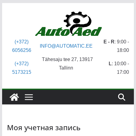
Skip
to
content
(+372)
E - R
: 9:00 -
INFO@AUTOMATIC.EE
6056256
18:00
Tähesaju tee 27, 13917
(+372)
L
: 10:00 -
Tallinn
5173215
17:00
Моя учетная запись