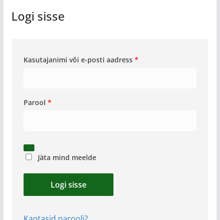
Logi sisse
N
Kasutajanimi või e-posti aadress
*
õ
u
t
N
Parool
*
u
õ
d
u
t
u
Jäta mind meelde
d
Logi sisse
Kaotasid parooli?